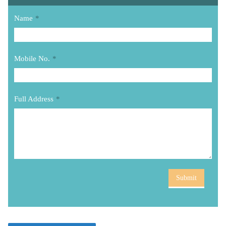
Name
*
Mobile No.
*
Full Address
*
Submit