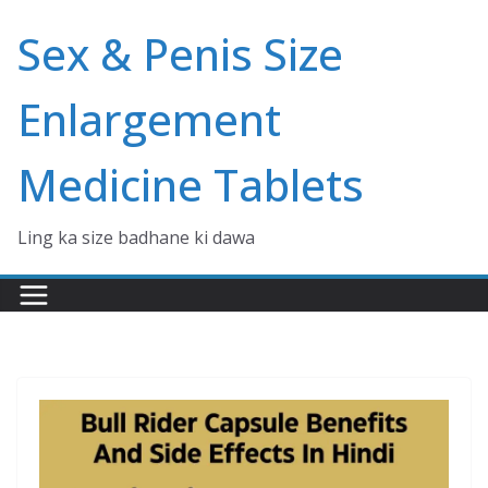
Skip
Sex & Penis Size
to
content
Enlargement
Medicine Tablets
Ling ka size badhane ki dawa