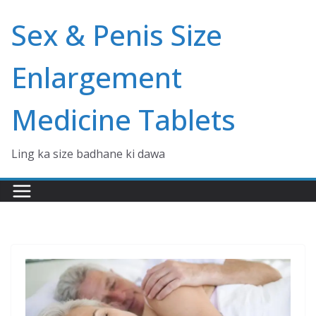
Skip
Sex & Penis Size
to
content
Enlargement
Medicine Tablets
Ling ka size badhane ki dawa