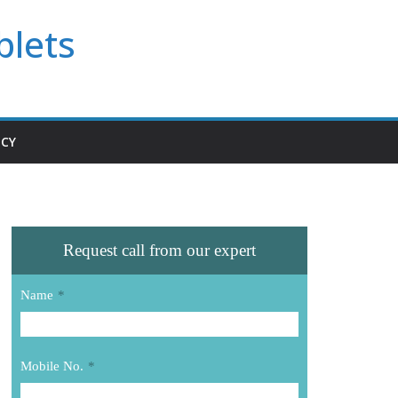
blets
ICY
Request call from our expert
Name
*
Mobile No.
*